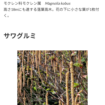
モクレン科モクレン属
Magnolia kobus
高さ18mにも達する落葉高木。花の下に小さな葉が1枚付
く。
サワグルミ