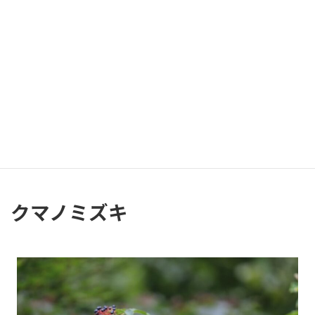
2015年8月29日（実）
キブシ科キブシ属
Stachyurus praecox
高さ2m～4m程度の落葉低木。
クマノミズキ