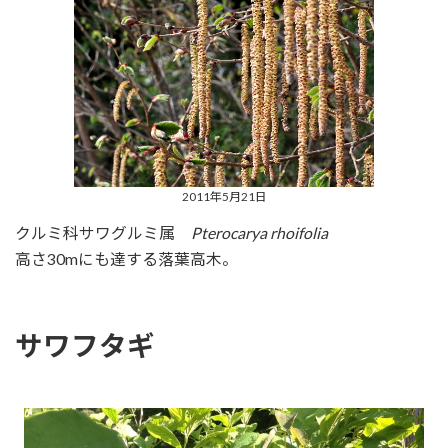
2011年5月21日
クルミ科サワグルミ属
Pterocarya rhoifolia
高さ30mにも達する落葉高木。
サワフタギ